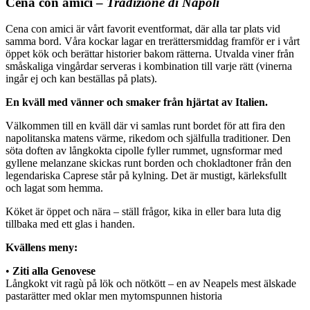
Cena con amici –
Tradizione di Napoli
Cena con amici är vårt favorit eventformat, där alla tar plats vid
samma bord. Våra kockar lagar en trerättersmiddag framför er i vårt
öppet kök och berättar historier bakom rätterna. Utvalda viner från
småskaliga vingårdar serveras i kombination till varje rätt (vinerna
ingår ej och kan beställas på plats).
En kväll med vänner och smaker från hjärtat av Italien.
Välkommen till en kväll där vi samlas runt bordet för att fira den
napolitanska matens värme, rikedom och själfulla traditioner. Den
söta doften av långkokta cipolle fyller rummet, ugnsformar med
gyllene melanzane skickas runt borden och chokladtoner från den
legendariska Caprese står på kylning. Det är mustigt, kärleksfullt
och lagat som hemma.
Köket är öppet och nära – ställ frågor, kika in eller bara luta dig
tillbaka med ett glas i handen.
Kvällens meny:
•
Ziti alla Genovese
Långkokt vit ragù på lök och nötkött – en av Neapels mest älskade
pastarätter med oklar men mytomspunnen historia