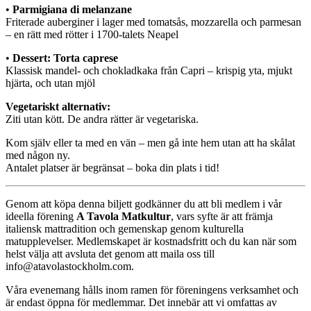
•
Parmigiana di melanzane
Friterade auberginer i lager med tomatsås, mozzarella och parmesan
– en rätt med rötter i 1700-talets Neapel
•
Dessert: Torta caprese
Klassisk mandel- och chokladkaka från Capri – krispig yta, mjukt
hjärta, och utan mjöl
Vegetariskt alternativ:
Ziti utan kött. De andra rätter är vegetariska.
Kom själv eller ta med en vän – men gå inte hem utan att ha skålat
med någon ny.
Antalet platser är begränsat – boka din plats i tid!
Genom att köpa denna biljett godkänner du att bli medlem i vår
ideella förening
A Tavola Matkultur
, vars syfte är att främja
italiensk mattradition och gemenskap genom kulturella
matupplevelser. Medlemskapet är kostnadsfritt och du kan när som
helst välja att avsluta det genom att maila oss till
info@atavolastockholm.com
.
Våra evenemang hålls inom ramen för föreningens verksamhet och
är endast öppna för medlemmar. Det innebär att vi omfattas av