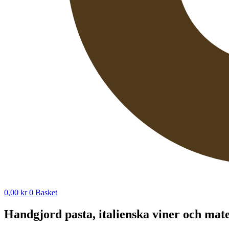
0,00
kr
0
Basket
Handgjord pasta, italienska viner och mat