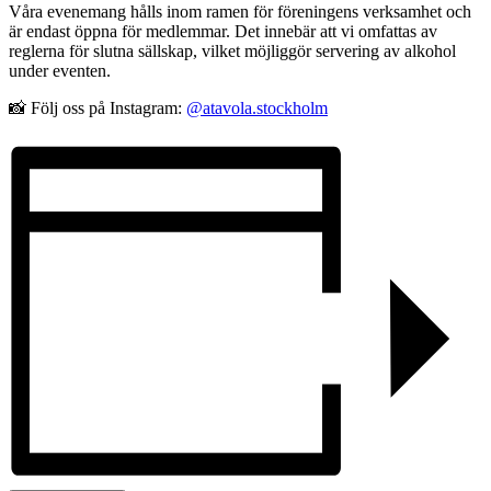
Våra evenemang hålls inom ramen för föreningens verksamhet och
är endast öppna för medlemmar. Det innebär att vi omfattas av
reglerna för slutna sällskap, vilket möjliggör servering av alkohol
under eventen.
📸 Följ oss på Instagram:
@atavola.stockholm
Anmäl dig till vårt nyhetsbrev!
Gå med i vår e-postlista för att hålla dig uppdaterad
om våra kommande evenemang