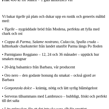
Vi bakar
tigelle
på plats och dukar upp en rustik och generös måltid
med:
• Tigelle
– nygräddade bröd från Modena, perfekta att fylla med
chark och ost
•
Coppa di Parma
,
Salame nostrano
,
Culaccia
,
Spalla cruda
–
lufttorkade charkuterier från landet utanför Parma längs Po floden
• Parmigiano Reggiano – 12, 24 och 36 månader – upptäck hur
smaken mognar
• 20-årig balsamico från Barbara, vår producent
• Oro nero – den godaste honung du smakat – också gjord av
Barbara
•
Gorgonzola dolce
– krämig, nötig och lätt syrlig blåmögelost
• Serveras tillsammans med Lambrusco – bubbligt, friskt och perfekt
till det salta
• Lite grönsaker, för att det inte ska vara allt för onyttigt