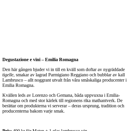
Degustazione e vini – Emilia Romagna
Den här gången bjuder vi in till en kväll som doftar av nygräddade
tigelle
, smakar av lagrad Parmigiano Reggiano och bubblar av kall
Lambrusco – allt noggrant utvalt från våra småskaliga producenter i
Emilia Romagna.
Kvällen leds av Lorenzo och Gemana, båda uppvuxna i Emilia-
Romagna och med stor kärlek till regionens rika mathantverk. De
berättar om produkterna vi serverar – deras ursprung, tradition och
producenterna bakom varje smak.
Pris:
490 kr för Maten + 1 glas lambrusco vin