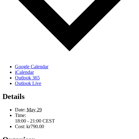
Anmäl dig till vårt nyhetsbrev!
Gå med i vår e-postlista för att hålla dig uppdaterad
om våra kommande evenemang
Google Calendar
iCalendar
Outlook 365
Outlook Live
Subscribe
Details
Date:
May 29
Time:
18:00 - 21:00
CEST
Cost:
kr790.00