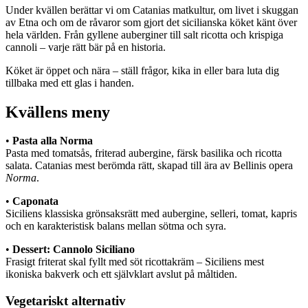
Under kvällen berättar vi om Catanias matkultur, om livet i skuggan
av Etna och om de råvaror som gjort det sicilianska köket känt över
hela världen. Från gyllene auberginer till salt ricotta och krispiga
cannoli – varje rätt bär på en historia.
Köket är öppet och nära – ställ frågor, kika in eller bara luta dig
tillbaka med ett glas i handen.
Kvällens meny
•
Pasta alla Norma
Pasta med tomatsås, friterad aubergine, färsk basilika och ricotta
salata. Catanias mest berömda rätt, skapad till ära av Bellinis opera
Norma
.
•
Caponata
Siciliens klassiska grönsaksrätt med aubergine, selleri, tomat, kapris
och en karakteristisk balans mellan sötma och syra.
•
Dessert: Cannolo Siciliano
Frasigt friterat skal fyllt med söt ricottakräm – Siciliens mest
ikoniska bakverk och ett självklart avslut på måltiden.
Vegetariskt alternativ