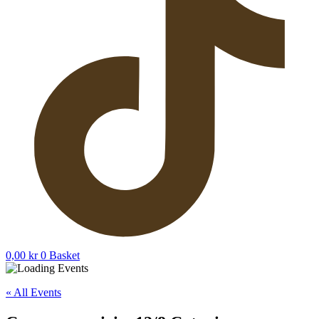
0,00
kr
0
Basket
« All Events