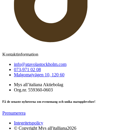
Kontaktinformation
info@atavolastockholm.com
073-971 02 08
Malgomajvägen 10, 120 60
Mys all’italiana Aktiebolag
Org.nr. 559360-0603
Få de senaste nyheterna om evenemang och unika matupplevelser!
Prenumerera
Integritetspolicy
© Copyright Mys all'italliana2026