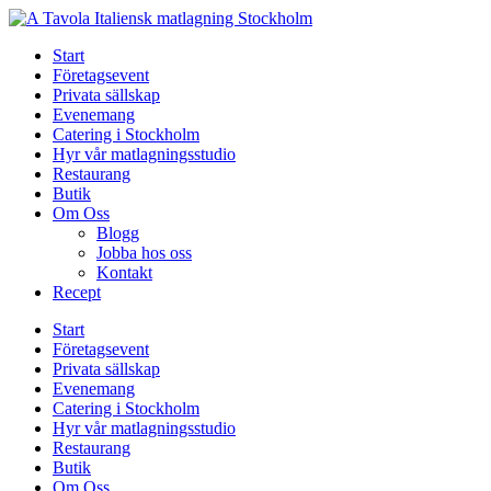
Skip
to
Start
content
Företagsevent
Privata sällskap
Evenemang
Catering i Stockholm
Hyr vår matlagningsstudio
Restaurang
Butik
Om Oss
Blogg
Jobba hos oss
Kontakt
Recept
Start
Företagsevent
Privata sällskap
Evenemang
Catering i Stockholm
Hyr vår matlagningsstudio
Restaurang
Butik
Om Oss