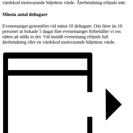
värdekod motsvarande biljettens värde. Återbetalning erbjuds inte.
Minsta antal deltagare
Evenemanget genomförs vid minst 10 deltagare. Om färre än 10
personer är bokade 5 dagar före evenemanget förbehåller vi oss
rätten att ställa in det. Vid inställt evenemang erbjuds full
återbetalning eller en värdekod motsvarande biljettens värde.
Anmäl dig till vårt nyhetsbrev!
Gå med i vår e-postlista för att hålla dig uppdaterad
om våra kommande evenemang