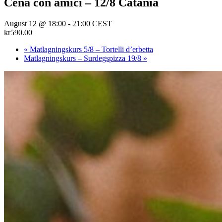
Cena con amici – 12/8 Catania
August 12 @ 18:00
-
21:00
CEST
kr590.00
«
Matlagningskurs 5/8 – Tortelli d’erbetta
Matlagningskurs – Surdegspizza 19/8
»