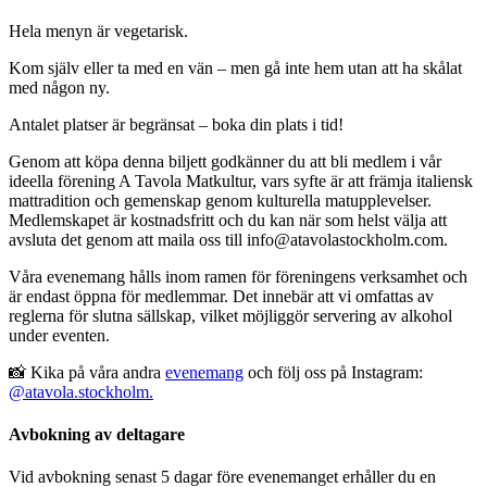
Hela menyn är vegetarisk.
Kom själv eller ta med en vän – men gå inte hem utan att ha skålat
med någon ny.
Antalet platser är begränsat – boka din plats i tid!
Genom att köpa denna biljett godkänner du att bli medlem i vår
ideella förening A Tavola Matkultur, vars syfte är att främja italiensk
mattradition och gemenskap genom kulturella matupplevelser.
Medlemskapet är kostnadsfritt och du kan när som helst välja att
avsluta det genom att maila oss till
info@atavolastockholm.com
.
Våra evenemang hålls inom ramen för föreningens verksamhet och
är endast öppna för medlemmar. Det innebär att vi omfattas av
reglerna för slutna sällskap, vilket möjliggör servering av alkohol
under eventen.
📸 Kika på våra andra
evenemang
och följ oss på Instagram:
@atavola.stockholm.
Avbokning av deltagare
Vid avbokning senast 5 dagar före evenemanget erhåller du en