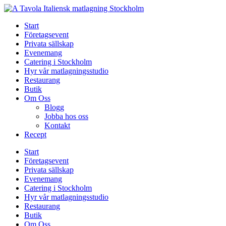
Skip
to
Start
content
Företagsevent
Privata sällskap
Evenemang
Catering i Stockholm
Hyr vår matlagningsstudio
Restaurang
Butik
Om Oss
Blogg
Jobba hos oss
Kontakt
Recept
Start
Företagsevent
Privata sällskap
Evenemang
Catering i Stockholm
Hyr vår matlagningsstudio
Restaurang
Butik
Om Oss