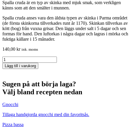
Spalla cruda är en typ av skinka med mjuk smak, som verkligen
känns som att den smälter i munnen.
Spalla cruda anses vara den äldsta typen av skinka i Parma området
(de första skinkorna tillverkades runt år 1170). Skinkan tillverkas av
kött (bog) från vuxna grisar. Den läggs under salt i 5 dagar och sen
formas för hand. Den luftorkas i några dagar och lagras i mörka och
fuktiga källare i 15 månader.
140,00
kr
ink. moms
Spalla
cruda
Lägg till i varukorg
quantity
Sugen på att börja laga?
Välj bland recepten nedan
Gnocchi
Tillaga handgjorda gnocchi med din favoritsås.
Pizza bassa