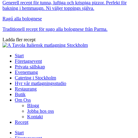
Generell recept för tunna, luftiga och krispiga pizzor. Perfekt för
bakning i hemmaugn. Ni väljer toppings själva.
Ragú alla bolognese
Traditionell recept för sugo alla bolognese från Parma.
Ladda fler recept
Start
Företagsevent
Privata sällskap
Evenemang
Catering i Stockholm
Hyr vår matlagningsstudio
Restaurang
Butik
Om Oss
Blogg
Jobba hos oss
Kontakt
Recept
Start