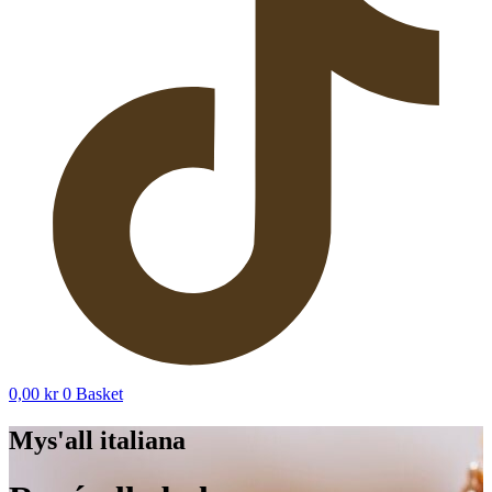
0,00
kr
0
Basket
Mys'all italiana