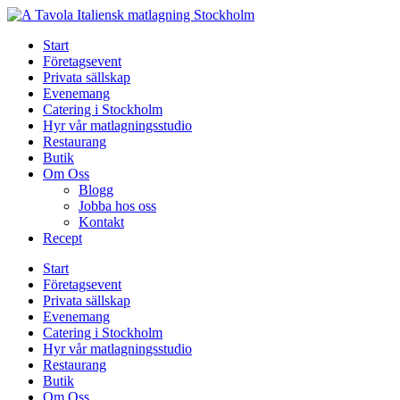
Skip
to
Start
content
Företagsevent
Privata sällskap
Evenemang
Catering i Stockholm
Hyr vår matlagningsstudio
Restaurang
Butik
Om Oss
Blogg
Jobba hos oss
Kontakt
Recept
Start
Företagsevent
Privata sällskap
Evenemang
Catering i Stockholm
Hyr vår matlagningsstudio
Restaurang
Butik
Om Oss