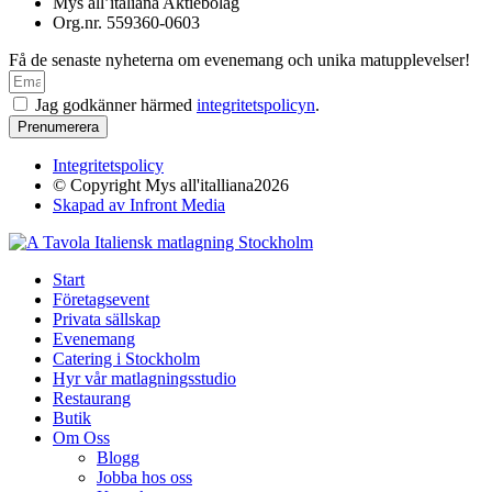
Mys all’italiana Aktiebolag
Org.nr. 559360-0603
Få de senaste nyheterna om evenemang och unika matupplevelser!
Jag godkänner härmed
integritetspolicyn
.
Prenumerera
Integritetspolicy
© Copyright Mys all'italliana2026
Skapad av Infront Media
Start
Företagsevent
Privata sällskap
Evenemang
Catering i Stockholm
Hyr vår matlagningsstudio
Restaurang
Butik
Om Oss
Blogg
Jobba hos oss