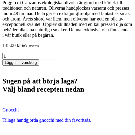
Poggio di Canzanos ekologiska olivolja är gjord med kärlek till
traditionen och naturen. Oliverna handplockas varsamt och pressas
inom 48 timmar. Detta ger en extra jungfruolja med fantastisk smak
och arom. Årets skörd var liten, men oliverna har gett en olja av
exceptionell kvalitet. Upplev skillnaden med en kallpressad olja som
behåller alla sina naturliga smaker. Denna exklusiva olja finns endast
i vår butik eller på begäran.
135,00
kr
ink. moms
Olivolja
250ml
Lägg till i varukorg
quantity
Sugen på att börja laga?
Välj bland recepten nedan
Gnocchi
Tillaga handgjorda gnocchi med din favoritsås.