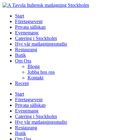
Skip
to
Start
content
Företagsevent
Privata sällskap
Evenemang
Catering i Stockholm
Hyr vår matlagningsstudio
Restaurang
Butik
Om Oss
Blogg
Jobba hos oss
Kontakt
Recept
Start
Företagsevent
Privata sällskap
Evenemang
Catering i Stockholm
Hyr vår matlagningsstudio
Restaurang
Butik
Om Oss