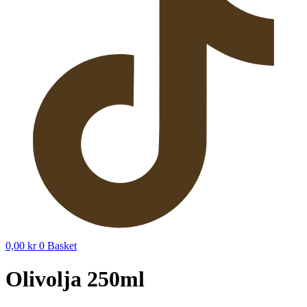
0,00
kr
0
Basket
Olivolja 250ml