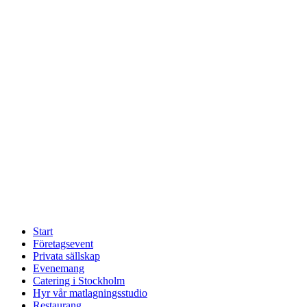
Start
Företagsevent
Privata sällskap
Evenemang
Catering i Stockholm
Hyr vår matlagningsstudio
Restaurang