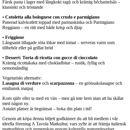
Färsk pasta i lager med långkokt ragù och krämig béchamelsås –
klassiskt och tröstande
•
Cotoletta alla bolognese con crudo e parmigiano
Panerad kalvkotlett toppad med parmaskinka och Parmigiano
Reggiano – en rätt med både krisp och djup
•
Friggione
Långsamt tillagade söta lökar med tomat – serveras varm som
tillbehör eller på grillat bröd
•
Dessert: Torta di ricotta con gocce di cioccolato
Krämig ricottakaka med chokladbitar – rustik, fyllig och
oemotståndlig
Vegetariskt alternativ:
Lasagna di verdure
och
scarpazzona
– en grönsakslasagne och
emiliansk matpaj
Kom själv eller ta med en vän – men gå inte hem utan att ha skålat
med någon ny.
Antalet platser är begränsat – boka din plats i tid!
Genom att köpa denna biljett godkänner du att bli medlem i vår
ideella förening A Tavola Matkultur, vars syfte är att främja italiensk
mattradition och gemenskap genom kulturella matupplevelser.