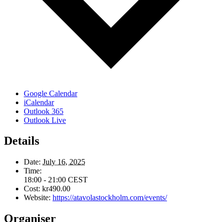
Google Calendar
iCalendar
Outlook 365
Anmäl dig till vårt nyhetsbrev!
Outlook Live
Details
Gå med i vår e-postlista för att hålla dig uppdaterad
om våra kommande evenemang
Date:
July 16, 2025
Time:
18:00 - 21:00
CEST
Cost:
kr490.00
Website:
https://atavolastockholm.com/events/
Organiser