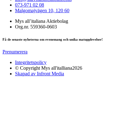
073-971 02 08
Malgomajvägen 10, 120 60
Mys all’italiana Aktiebolag
Org.nr. 559360-0603
Få de senaste nyheterna om evenemang och unika matupplevelser!
Prenumerera
Integritetspolicy
© Copyright Mys all'italliana2026
Skapad av Infront Media