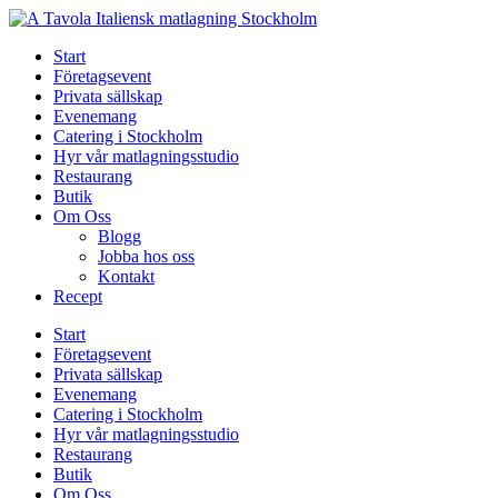
Skip
to
Start
content
Företagsevent
Privata sällskap
Evenemang
Catering i Stockholm
Hyr vår matlagningsstudio
Restaurang
Butik
Om Oss
Blogg
Jobba hos oss
Kontakt
Recept
Start
Företagsevent
Privata sällskap
Evenemang
Catering i Stockholm
Hyr vår matlagningsstudio
Restaurang
Butik
Om Oss