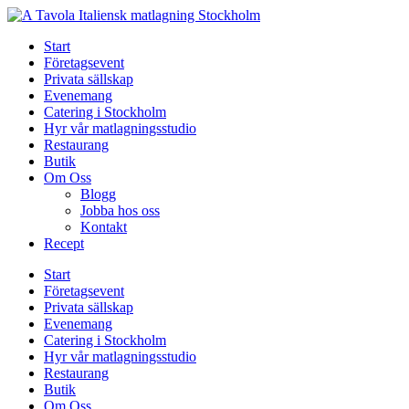
Skip
to
Start
content
Företagsevent
Privata sällskap
Evenemang
Catering i Stockholm
Hyr vår matlagningsstudio
Restaurang
Butik
Om Oss
Blogg
Jobba hos oss
Kontakt
Recept
Start
Företagsevent
Privata sällskap
Evenemang
Catering i Stockholm
Hyr vår matlagningsstudio
Restaurang
Butik
Om Oss