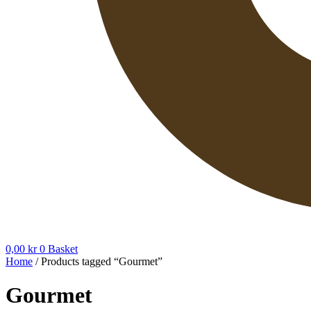
0,00
kr
0
Basket
Home
/ Products tagged “Gourmet”
Gourmet