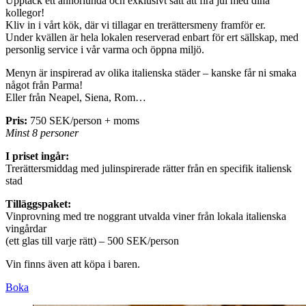
Upptäck ett annorlunda och exklusivt sätt att fira jul med dina
kollegor!
Kliv in i vårt kök, där vi tillagar en trerättersmeny framför er.
Under kvällen är hela lokalen reserverad enbart för ert sällskap, med
personlig service i vår varma och öppna miljö.
Menyn är inspirerad av olika italienska städer – kanske får ni smaka
något från Parma!
Eller från Neapel, Siena, Rom…
Pris:
750 SEK/person + moms
Minst 8 personer
I priset ingår:
Trerättersmiddag med julinspirerade rätter från en specifik italiensk
stad
Tilläggspaket:
Vinprovning med tre noggrant utvalda viner från lokala italienska
vingårdar
(ett glas till varje rätt) – 500 SEK/person
Vin finns även att köpa i baren.
Boka