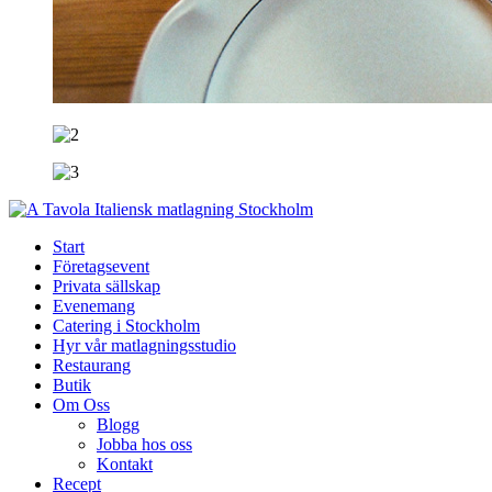
Start
Företagsevent
Privata sällskap
Evenemang
Catering i Stockholm
Hyr vår matlagningsstudio
Restaurang
Butik
Om Oss
Blogg
Jobba hos oss
Kontakt
Recept