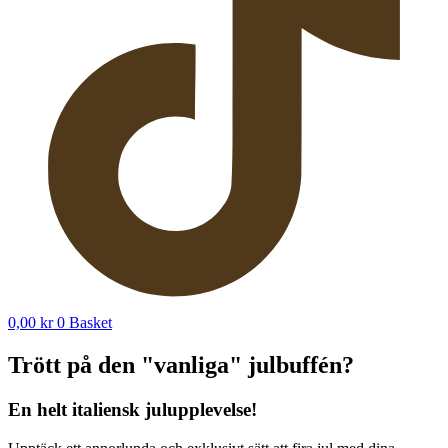
0,00
kr
0
Basket
Trött på den "vanliga" julbuffén?
En helt italiensk julupplevelse!